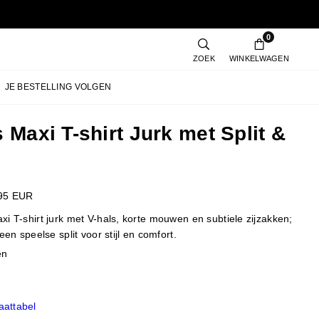
0
ZOEK
WINKELWAGEN
JE BESTELLING VOLGEN
s Maxi T-shirt Jurk met Split &
95 EUR
xi T-shirt jurk met V-hals, korte mouwen en subtiele zijzakken;
 een speelse split voor stijl en comfort.
en
attabel