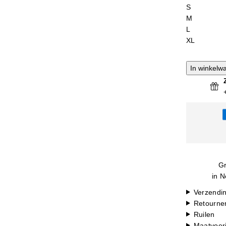
S
M
L
XL
In winkelw
Gr
in N
Verzendi
Retourne
Ruilen
Maatvoer