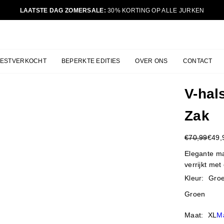
LAATSTE DAG ZOMERSALE:
30% KORTING OP ALLE JURKEN
JURKJES.CO
BESTVERKOCHT
BEPERKTE EDITIES
OVER ONS
CONTACT
V-hal
Zak
€70,99
€49,
Reguliere
prijs
Elegante ma
verrijkt met
Kleur:
Gro
Groen
Maat:
XL
Ma