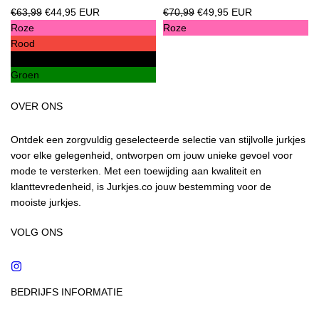
Reguliere
Reguliere
€63,99
€44,95 EUR
€70,99
€49,95 EUR
prijs
prijs
Roze
Roze
Rood
Zwart
Groen
OVER ONS
Ontdek een zorgvuldig geselecteerde selectie van stijlvolle jurkjes
voor elke gelegenheid, ontworpen om jouw unieke gevoel voor
mode te versterken. Met een toewijding aan kwaliteit en
klanttevredenheid, is Jurkjes.co jouw bestemming voor de
mooiste jurkjes.
VOLG ONS
Instagram
BEDRIJFS INFORMATIE