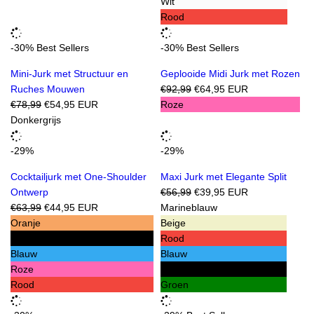
Wit
Rood
-30%
Best Sellers
-30%
Best Sellers
Mini-Jurk met Structuur en
Geplooide Midi Jurk met Rozen
Reguliere
Ruches Mouwen
€92,99
€64,95 EUR
Reguliere
prijs
€78,99
€54,95 EUR
Roze
prijs
Donkergrijs
-29%
-29%
Cocktailjurk met One-Shoulder
Maxi Jurk met Elegante Split
Reguliere
Ontwerp
€56,99
€39,95 EUR
Reguliere
prijs
€63,99
€44,95 EUR
Marineblauw
prijs
Oranje
Beige
Zwart
Rood
Blauw
Blauw
Roze
Zwart
Rood
Groen