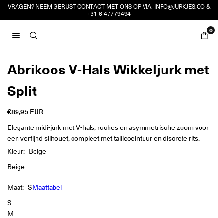
Ga
VRAGEN? NEEM GERUST CONTACT MET ONS OP VIA:
INFO@JURKJES.CO
&
+31 6 47779494
naar
inhoud
0
JURKJES.CO
Abrikoos V-Hals Wikkeljurk met
Split
€89,95 EUR
Reguliere
prijs
Elegante midi-jurk met V-hals, ruches en asymmetrische zoom voor
een verfijnd silhouet, compleet met tailleceintuur en discrete rits.
Kleur:
Beige
Beige
Maat:
S
Maattabel
S
M