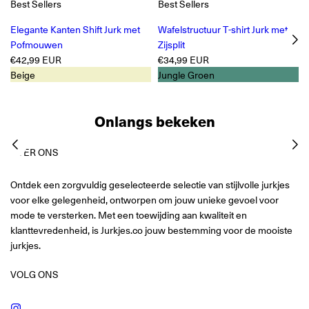
Best Sellers
Best Sellers
Elegante Kanten Shift Jurk met
Wafelstructuur T-shirt Jurk met
Pofmouwen
Zijsplit
Reguliere
Reguliere
p
€42,99 EUR
€34,99 EUR
prijs
prijs
Beige
Jungle Groen
Onlangs bekeken
OVER ONS
Ontdek een zorgvuldig geselecteerde selectie van stijlvolle jurkjes
voor elke gelegenheid, ontworpen om jouw unieke gevoel voor
mode te versterken. Met een toewijding aan kwaliteit en
klanttevredenheid, is Jurkjes.co jouw bestemming voor de mooiste
jurkjes.
VOLG ONS
Instagram