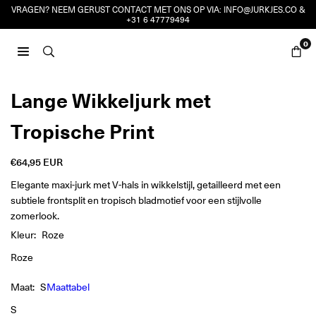
Ga
VRAGEN? NEEM GERUST CONTACT MET ONS OP VIA:
INFO@JURKJES.CO
&
+31 6 47779494
naar
inhoud
0
JURKJES.CO
Lange Wikkeljurk met
Tropische Print
€64,95 EUR
Reguliere
prijs
Elegante maxi-jurk met V-hals in wikkelstijl, getailleerd met een
subtiele frontsplit en tropisch bladmotief voor een stijlvolle
zomerlook.
Kleur:
Roze
Roze
Maat:
S
Maattabel
S