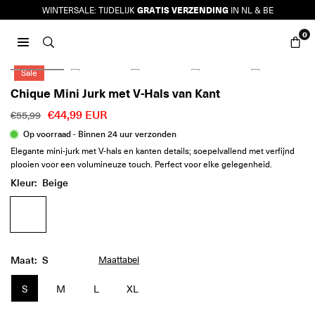
Ga
GRATIS VERZENDING
WINTERSALE: TIJDELIJK
IN NL & BE
naar
0
inhoud
JURKJES.CO
Sale
Chique Mini Jurk met V-Hals van Kant
€44,99 EUR
€55,99
Reguliere
Op voorraad - Binnen 24 uur verzonden
prijs
Elegante mini-jurk met V-hals en kanten details; soepelvallend met verfijnd
plooien voor een volumineuze touch. Perfect voor elke gelegenheid.
Kleur:
Beige
Maat:
S
Maattabel
S
M
L
XL