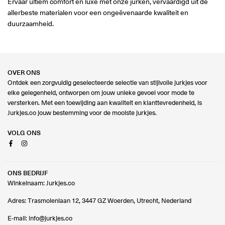
Ervaar ultiem comfort en luxe met onze jurken, vervaardigd uit de
allerbeste materialen voor een ongeëvenaarde kwaliteit en
duurzaamheid.
OVER ONS
Ontdek een zorgvuldig geselecteerde selectie van stijlvolle jurkjes voor
elke gelegenheid, ontworpen om jouw unieke gevoel voor mode te
versterken. Met een toewijding aan kwaliteit en klanttevredenheid, is
Jurkjes.co jouw bestemming voor de mooiste jurkjes.
VOLG ONS
Facebook
Instagram
ONS BEDRIJF
Winkelnaam: Jurkjes.co
Adres: Trasmolenlaan 12, 3447 GZ Woerden, Utrecht, Nederland
E-mail:
info@jurkjes.co