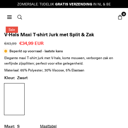
Ga
GRATIS VERZENDING
ZOMERSALE: TIJDELIJK
IN NL & BE
naar
0
inhoud
JURKJES.CO
Sale
V-Hals Maxi T-shirt Jurk met Split & Zak
€34,99 EUR
€43,99
Reguliere
Beperkt op voorraad - laatste kans
prijs
Elegante maxi T-shirt jurk met V-hals, korte mouwen, verborgen zak en
verfijnde zijsplitten; perfect voor elke gelegenheid.
Materiaal: 65% Polyester, 30% Viscose, 5% Elastaan
Kleur:
Zwart
Maat:
S
Maattabel