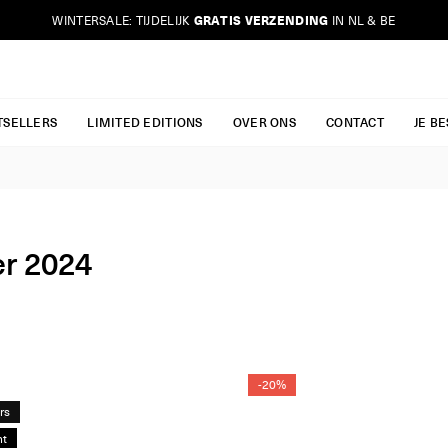
GRATIS VERZENDING
WINTERSALE: TIJDELIJK
IN NL & BE
JURKJES.CO
TSELLERS
LIMITED EDITIONS
OVER ONS
CONTACT
JE B
r 2024
-20%
rs
ht