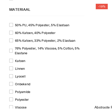
Eyeletprint
-19%
MATERIAAL
Geometrisch
Geruit
50% PU, 45% Polyester, 5% Elastaan
Gestreept
60% Katoen, 40% Polyester
Gestreept Patchwork
65% Katoen, 33% Polyester, 2% Elastaan
Gingham
76% Polyester, 14% Viscose, 5% Cotton, 5%
Hartjesprint
Elastane
Kanten
Katoen
Kantenprint
Linnen
Kleurblok
Lyocell
Luipaardprint
Onbekend
Pailletten
Polyamide
Paisley
Polyester
Panterprint
Viscose
Patchwork