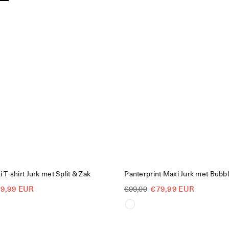
 T-shirt Jurk met Split & Zak
Panterprint Maxi Jurk met Bub
Reguliere
9,99 EUR
€79,99 EUR
€99,99
prijs