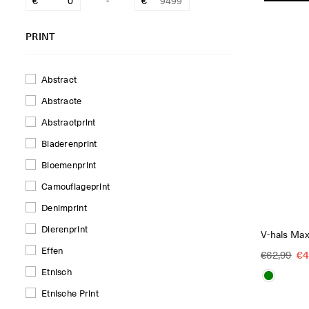
-
PRINT
Abstract
Abstracte
Abstractprint
Bladerenprint
Bloemenprint
Camouflageprint
Denimprint
Dierenprint
V-hals Maxi
Effen
Reguliere
€4
€62,99
prijs
Etnisch
Etnische Print