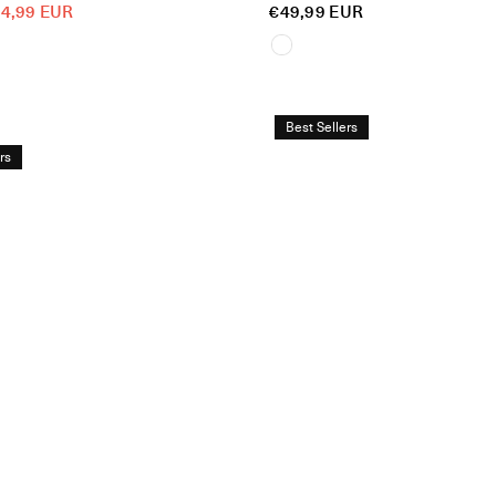
Reguliere
4,99 EUR
€49,99 EUR
prijs
Best Sellers
rs