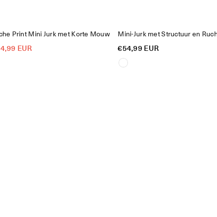
he Print Mini Jurk met Korte Mouw
Mini-Jurk met Structuur en R
Reguliere
4,99 EUR
€54,99 EUR
prijs