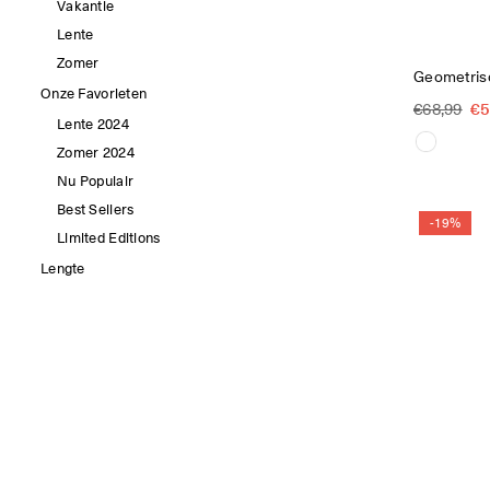
Vakantie
Lente
Zomer
Geometrisc
Onze Favorieten
Reguliere
€5
€68,99
Lente 2024
prijs
Zomer 2024
Nu Populair
Best Sellers
-19%
Limited Editions
Lengte