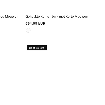
uches Mouwen
Gehaakte Kanten Jurk met Korte Mouwen
Reguliere
€64,99 EUR
prijs
Best Sellers