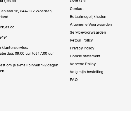
urkjes.co
Over Ons
Contact
lenlaan 12, 3447 GZ Woerden,
Betaalmogelijkheden
rland
Algemene Voorwaarden
urkjes.co
Servicevoorwaarden
9494
Retour Policy
 klantenservice:
Privacy Policy
terdag: 09:00 uur tot 17:00 uur
Cookie statement
Verzend Policy
est om je e-mail binnen 1-2 dagen
en.
Volg mijn bestelling
FAQ