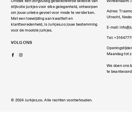
Ontdek een zorgvuldig geselecteerde selectie van
Winkelnaam: J
stijlvolle jurkjes voor elke gelegenheid, ontworpen
Adres: Trasmo
om jouw unieke gevoel voor mode te versterken.
Utrecht, Nede
Met een toewijding aan kwaliteit en
klanttevredenheid, is Jurkjes.co jouw bestemming
E-mail:
info@j
voor de mooiste jurkjes.
Tel:
+3164777
VOLG ONS
Openingstijden
Maandag tot za
Facebook
Instagram
We doen ons b
te beantwoord
© 2024 Jurkjes.co. Alle rechten voorbehouden.