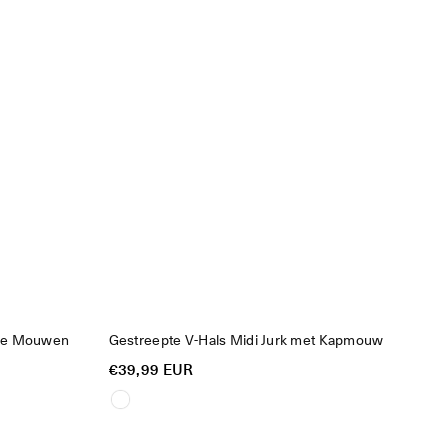
ble Mouwen
Gestreepte V-Hals Midi Jurk met Kapmouw
Reguliere
€39,99 EUR
prijs