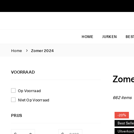
Ga
naar
inhoud
HOME
JURKEN
BES
Home
Zomer 2024
VOORRAAD
Zome
Op Voorraad
662 items
Niet Op Voorraad
PRIJS
-20%
Best Selle
Uitverkoc