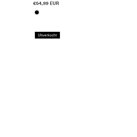
Reguliere
€54,99 EUR
prijs
Uitverkocht