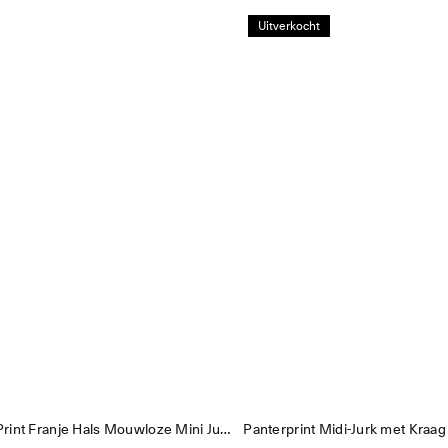
Uitverkocht
Abstracte Print Franje Hals Mouwloze Mini Jurk
Panterprint Midi-Jurk met Kraag