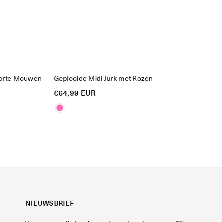
Korte Mouwen
Geplooide Midi Jurk met Rozen
Reguliere
€64,99 EUR
prijs
NIEUWSBRIEF