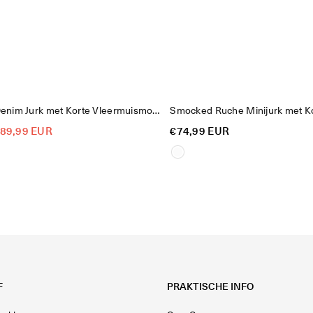
Elegante Denim Jurk met Korte Vleermuismouwen
Smocked Ruche Minijurk met 
Reguliere
89,99 EUR
€74,99 EUR
prijs
F
PRAKTISCHE INFO