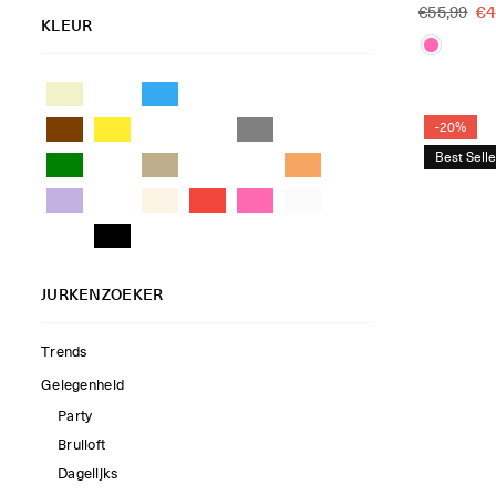
Reguliere
€4
€55,99
KLEUR
Patchwork Bloemenprint
prijs
Polka Dots
Sterrenprint
-20%
Tie-Dye
Best Selle
Tropisch
Westerse Print
Zigzag
JURKENZOEKER
Trends
Gelegenheid
Party
Bruiloft
Dagelijks