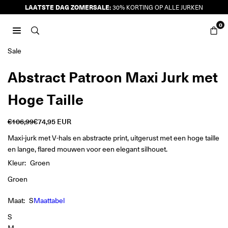
Ga
LAATSTE DAG ZOMERSALE:
30% KORTING OP ALLE JURKEN
naar
0
inhoud
JURKJES.CO
Sale
Abstract Patroon Maxi Jurk met
Hoge Taille
€106,99
€74,95 EUR
Reguliere
prijs
Maxi-jurk met V-hals en abstracte print, uitgerust met een hoge taille
en lange, flared mouwen voor een elegant silhouet.
Kleur:
Groen
Groen
Maat:
S
Maattabel
S
M