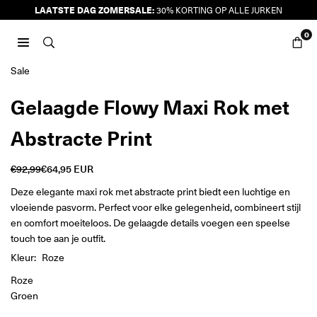
Ga
LAATSTE DAG ZOMERSALE:
30% KORTING OP ALLE JURKEN
naar
0
inhoud
JURKJES.CO
Sale
Gelaagde Flowy Maxi Rok met
Abstracte Print
€92,99
€64,95 EUR
Reguliere
prijs
Deze elegante maxi rok met abstracte print biedt een luchtige en
vloeiende pasvorm. Perfect voor elke gelegenheid, combineert stijl
en comfort moeiteloos. De gelaagde details voegen een speelse
touch toe aan je outfit.
Kleur:
Roze
Roze
Groen