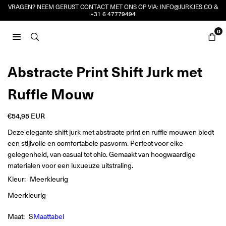
Ga
VRAGEN? NEEM GERUST CONTACT MET ONS OP VIA:
INFO@JURKJES.CO
&
+31 6 47779494
naar
inhoud
0
JURKJES.CO
Abstracte Print Shift Jurk met
Ruffle Mouw
€54,95 EUR
Reguliere
prijs
Deze elegante shift jurk met abstracte print en ruffle mouwen biedt
een stijlvolle en comfortabele pasvorm. Perfect voor elke
gelegenheid, van casual tot chic. Gemaakt van hoogwaardige
materialen voor een luxueuze uitstraling.
Kleur:
Meerkleurig
Meerkleurig
Maat:
S
Maattabel