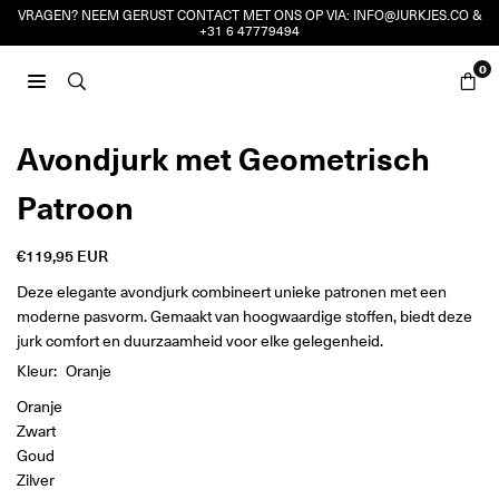
Ga
VRAGEN? NEEM GERUST CONTACT MET ONS OP VIA:
INFO@JURKJES.CO
&
+31 6 47779494
naar
inhoud
0
JURKJES.CO
Avondjurk met Geometrisch
Patroon
€119,95 EUR
Reguliere
prijs
Deze elegante avondjurk combineert unieke patronen met een
moderne pasvorm. Gemaakt van hoogwaardige stoffen, biedt deze
jurk comfort en duurzaamheid voor elke gelegenheid.
Kleur:
Oranje
Oranje
Zwart
Goud
Zilver