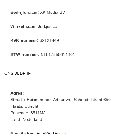
Bedrijfsnaam:
XK Media BV
Winkelnaam:
Jurkjes.co
KVK-nummer:
32121449
BTW-nummer:
NL817555614B01
ONS BEDRIJF
Adres:
Straat + Huisnummer: Arthur van Schendelstraat 650
Plaats: Utrecht
Postcode: 3511MJ
Land: Nederland
E-mailadres:
info@jurkjes.co