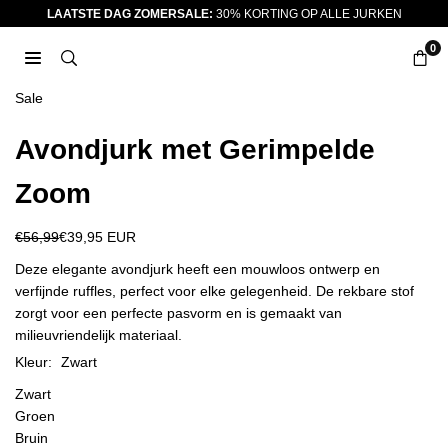
Ga
LAATSTE DAG ZOMERSALE:
30% KORTING OP ALLE JURKEN
naar
0
inhoud
JURKJES.CO
Sale
Avondjurk met Gerimpelde
Zoom
€56,99
€39,95 EUR
Reguliere
prijs
Deze elegante avondjurk heeft een mouwloos ontwerp en
verfijnde ruffles, perfect voor elke gelegenheid. De rekbare stof
zorgt voor een perfecte pasvorm en is gemaakt van
milieuvriendelijk materiaal.
Kleur:
Zwart
Zwart
Groen
Bruin