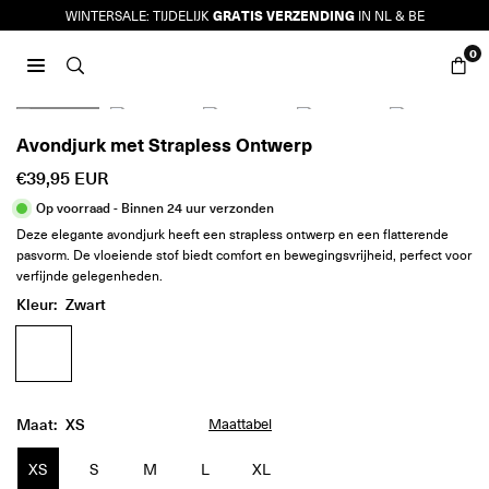
Ga
GRATIS VERZENDING
WINTERSALE: TIJDELIJK
IN NL & BE
naar
0
inhoud
JURKJES.CO
Avondjurk met Strapless Ontwerp
€39,95 EUR
Reguliere
Op voorraad - Binnen 24 uur verzonden
prijs
Deze elegante avondjurk heeft een strapless ontwerp en een flatterende
pasvorm. De vloeiende stof biedt comfort en bewegingsvrijheid, perfect voor
verfijnde gelegenheden.
Kleur:
Zwart
Maat:
XS
Maattabel
XS
S
M
L
XL