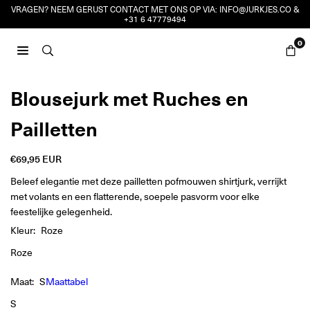
Ga
VRAGEN? NEEM GERUST CONTACT MET ONS OP VIA:
INFO@JURKJES.CO
&
+31 6 47779494
naar
inhoud
0
JURKJES.CO
Blousejurk met Ruches en
Pailletten
€69,95 EUR
Reguliere
prijs
Beleef elegantie met deze pailletten pofmouwen shirtjurk, verrijkt
met volants en een flatterende, soepele pasvorm voor elke
feestelijke gelegenheid.
Kleur:
Roze
Roze
Maat:
S
Maattabel
S