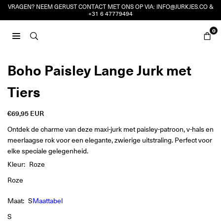
Ga
VRAGEN? NEEM GERUST CONTACT MET ONS OP VIA:
INFO@JURKJES.CO
&
+31 6 47779494
naar
inhoud
0
JURKJES.CO
Boho Paisley Lange Jurk met
Tiers
€69,95 EUR
Reguliere
prijs
Ontdek de charme van deze maxi-jurk met paisley-patroon, v-hals en
meerlaagse rok voor een elegante, zwierige uitstraling. Perfect voor
elke speciale gelegenheid.
Kleur:
Roze
Roze
Maat:
S
Maattabel
S