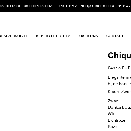
N? NEEM GERUST CONTACT MET ONS OP VIA:
INFO@JURKJES.CO
& +31 6 4
JURKJES.CO
BESTVERKOCHT
BEPERKTE EDITIES
OVER ONS
CONTACT
Chiqu
€49,95 EUR
Reguliere
prijs
Elegante mid
bij de borst
Kleur:
Zwar
Zwart
Donkerblau
Wit
Lichtroze
Roze