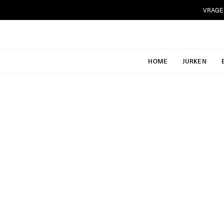
Ga
VRAGE
naar
inhoud
HOME
JURKEN