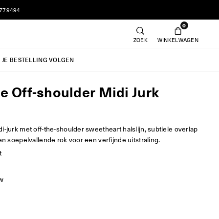
7779494
0
ZOEK
WINKELWAGEN
JE BESTELLING VOLGEN
e Off-shoulder Midi Jurk
i-jurk met off-the-shoulder sweetheart halslijn, subtiele overlap
 en soepelvallende rok voor een verfijnde uitstraling.
t
w