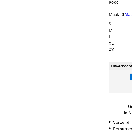
Rood
Maat:
S
Maa
S
M
L
XL
XXL
Uitverkocht
Gr
in N
Verzendi
Retourne