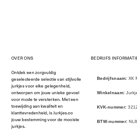
OVER ONS
BEDRIJFS INFORMATI
Ontdek een zorgvuldig
geselecteerde selectie van stijlvolle
Bedrijfsnaam:
XK 
jurkjes voor elke gelegenheid,
ontworpen om jouw unieke gevoel
Winkelnaam:
Jurkj
voor mode te versterken. Met een
toewijding aan kwaliteit en
KVK-nummer:
321
klanttevredenheid, is Jurkjes.co
jouw bestemming voor de mooiste
BTW-nummer:
NL8
jurkjes.