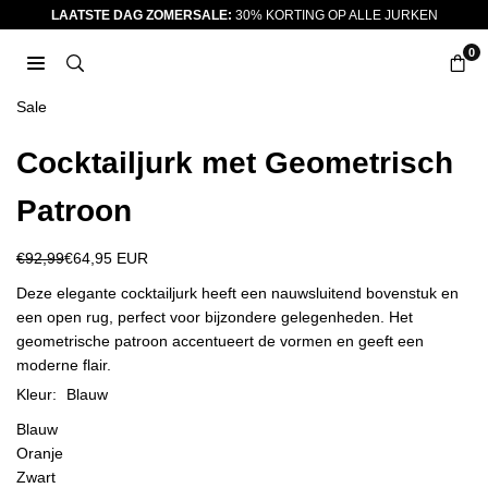
Ga
LAATSTE DAG ZOMERSALE:
30% KORTING OP ALLE JURKEN
naar
0
inhoud
JURKJES.CO
Sale
Cocktailjurk met Geometrisch
Patroon
€92,99
€64,95 EUR
Reguliere
prijs
Deze elegante cocktailjurk heeft een nauwsluitend bovenstuk en
een open rug, perfect voor bijzondere gelegenheden. Het
geometrische patroon accentueert de vormen en geeft een
moderne flair.
Kleur:
Blauw
Blauw
Oranje
Zwart