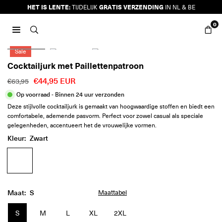
Ga
HET IS LENTE:
GRATIS VERZENDING
TIJDELIJK
IN NL & BE
naar
0
inhoud
JURKJES.CO
Sale
Cocktailjurk met Paillettenpatroon
€44,95 EUR
€63,95
Reguliere
Op voorraad - Binnen 24 uur verzonden
prijs
Deze stijlvolle cocktailjurk is gemaakt van hoogwaardige stoffen en biedt een
comfortabele, ademende pasvorm. Perfect voor zowel casual als speciale
gelegenheden, accentueert het de vrouwelijke vormen.
Kleur:
Zwart
Maat:
S
Maattabel
S
M
L
XL
2XL