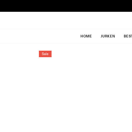
Ga
naar
inhoud
HOME
JURKEN
BES
Sale