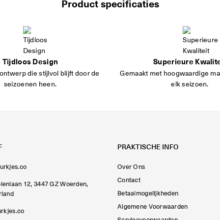
Product specificaties
Tijdloos Design
Superieure Kwalite
ontwerp die stijlvol blijft door de
Gemaakt met hoogwaardige mat
seizoenen heen.
elk seizoen.
F
PRAKTISCHE INFO
urkjes.co
Over Ons
Contact
lenlaan 12, 3447 GZ Woerden,
Betaalmogelijkheden
rland
Algemene Voorwaarden
urkjes.co
Servicevoorwaarden