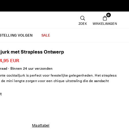
0
ZOEK
WINKELWAGEN
ESTELLING VOLGEN
SALE
ljurk met Strapless Ontwerp
4,95 EUR
raad - Binnen 24 uur verzonden
te cocktailjurk is perfect voor feestelijke gelegenheden. Het strapless
 de mini lengte zorgen voor een chique uitstraling die de aandacht
t
S
Maattabel