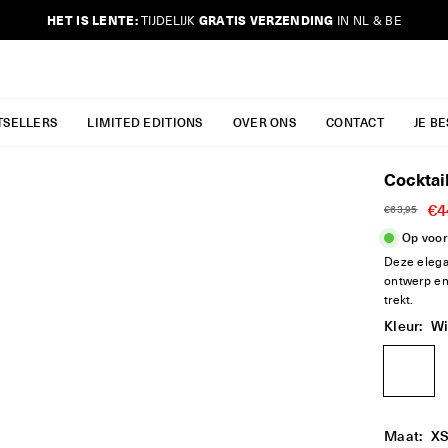
HET IS LENTE:
GRATIS VERZENDING
TIJDELIJK
IN NL & BE
JURKJES.CO
TSELLERS
LIMITED EDITIONS
OVER ONS
CONTACT
JE B
Cocktai
€4
€63,95
Reguliere
Op voor
prijs
Deze elegan
ontwerp en
trekt.
Kleur:
Wi
Maat:
X