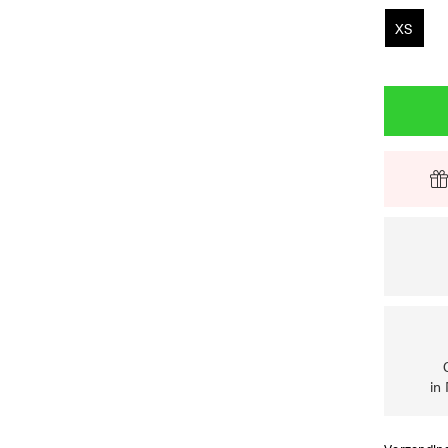
XS
in