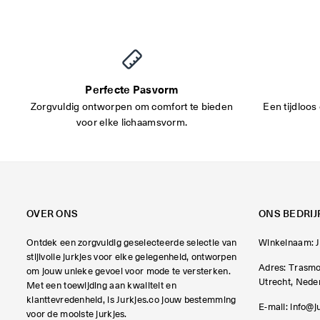
Perfecte Pasvorm
Zorgvuldig ontworpen om comfort te bieden
Een tijdloos 
voor elke lichaamsvorm.
OVER ONS
ONS BEDRIJ
Ontdek een zorgvuldig geselecteerde selectie van
Winkelnaam: J
stijlvolle jurkjes voor elke gelegenheid, ontworpen
Adres: Trasmo
om jouw unieke gevoel voor mode te versterken.
Utrecht, Nede
Met een toewijding aan kwaliteit en
klanttevredenheid, is Jurkjes.co jouw bestemming
E-mail:
info@j
voor de mooiste jurkjes.