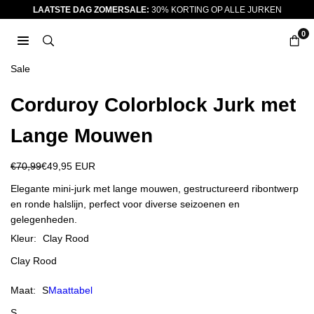
Ga
LAATSTE DAG ZOMERSALE:
30% KORTING OP ALLE JURKEN
naar
0
inhoud
JURKJES.CO
Sale
Corduroy Colorblock Jurk met
Lange Mouwen
€70,99
€49,95 EUR
Reguliere
prijs
Elegante mini-jurk met lange mouwen, gestructureerd ribontwerp
en ronde halslijn, perfect voor diverse seizoenen en
gelegenheden.
Kleur:
Clay Rood
Clay Rood
Maat:
S
Maattabel
S