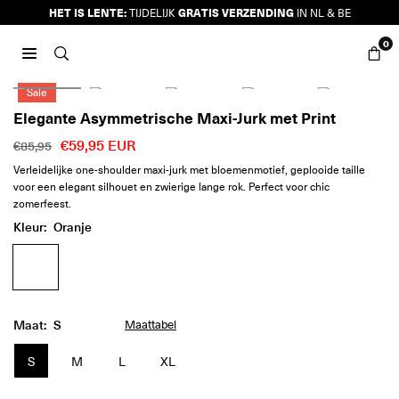
Ga
HET IS LENTE:
GRATIS VERZENDING
TIJDELIJK
IN NL & BE
naar
0
inhoud
JURKJES.CO
Sale
Elegante Asymmetrische Maxi-Jurk met Print
€59,95 EUR
€85,95
Reguliere
Verleidelijke one-shoulder maxi-jurk met bloemenmotief, geplooide taille
prijs
voor een elegant silhouet en zwierige lange rok. Perfect voor chic
zomerfeest.
Kleur:
Oranje
Maat:
S
Maattabel
S
M
L
XL