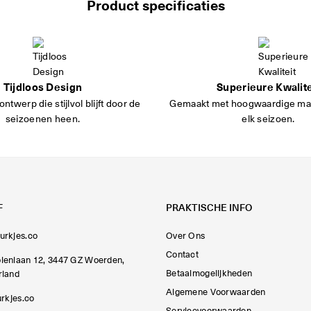
Product specificaties
Tijdloos Design
Superieure Kwalite
ontwerp die stijlvol blijft door de
Gemaakt met hoogwaardige mat
seizoenen heen.
elk seizoen.
F
PRAKTISCHE INFO
urkjes.co
Over Ons
Contact
lenlaan 12, 3447 GZ Woerden,
Betaalmogelijkheden
rland
Algemene Voorwaarden
urkjes.co
Servicevoorwaarden