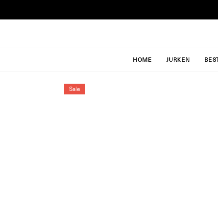
Ga
naar
inhoud
HOME
JURKEN
BES
Sale