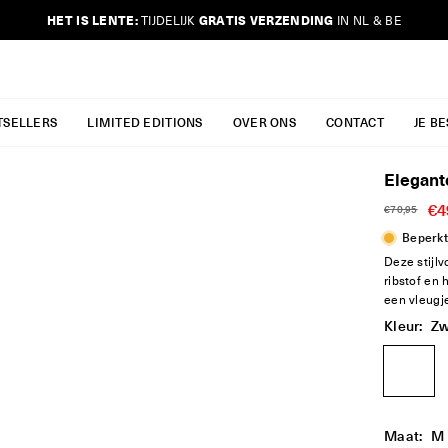
HET IS LENTE:
GRATIS VERZENDING
TIJDELIJK
IN NL & BE
JURKJES.CO
TSELLERS
LIMITED EDITIONS
OVER ONS
CONTACT
JE B
Elegant
€4
€70,95
Reguliere
Beperkt
prijs
Deze stijlv
ribstof en 
een vleugj
Kleur:
Zw
Maat:
M