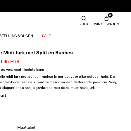
0
ZOEK
WINKELWAGEN
ESTELLING VOLGEN
SALE
e Midi Jurk met Split en Ruches
9,95 EUR
 op voorraad - laatste kans
olle midi jurk met split en ruches is perfect voor elke gelegenheid. De
het trekkoord aan de zijkant zorgen voor een flatterende pasvorm. Voeg
e elegantie toe aan je garderobe met deze must-have jurk.
art
Maattabel