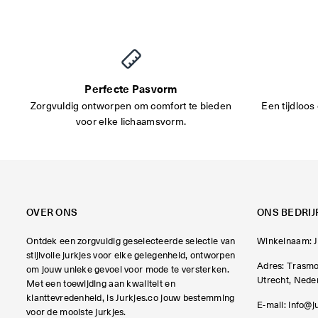
Perfecte Pasvorm
Zorgvuldig ontworpen om comfort te bieden
Een tijdloos 
voor elke lichaamsvorm.
OVER ONS
ONS BEDRIJ
Ontdek een zorgvuldig geselecteerde selectie van
Winkelnaam: J
stijlvolle jurkjes voor elke gelegenheid, ontworpen
Adres: Trasmo
om jouw unieke gevoel voor mode te versterken.
Utrecht, Nede
Met een toewijding aan kwaliteit en
klanttevredenheid, is Jurkjes.co jouw bestemming
E-mail:
info@j
voor de mooiste jurkjes.