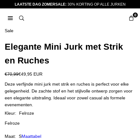
Ga
LAATSTE DAG ZOMERSALE:
30% KORTING OP ALLE JURKEN
naar
0
inhoud
JURKJES.CO
Sale
Elegante Mini Jurk met Strik
en Ruches
€70,99
€49,95 EUR
Reguliere
prijs
Deze verfijnde mini jurk met strik en ruches is perfect voor elke
gelegenheid. De zachte stof en het stijlvolle ontwerp zorgen voor
een elegante uitstraling. Ideaal voor zowel casual als formele
evenementen.
Kleur:
Felroze
Felroze
Maat:
S
Maattabel