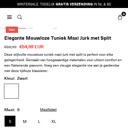
Ga
GRATIS VERZENDING
WINTERSALE: TIJDELIJK
IN NL & BE
naar
0
inhoud
JURKJES.CO
Sale
Elegante Mouwloze Tuniek Maxi Jurk met Split
€54,99 EUR
€68,99
Reguliere
Deze stijlvolle mouwloze tuniek maxi jurk met split is perfect voor elke
prijs
gelegenheid. Gemaakt van hoogwaardige materialen voor ultiem comfort en
een flatterende pasvorm. Voeg een vleugje elegantie toe aan je garderobe
met deze tijdloze klassieker.
Kleur:
Zwart
Maat:
S
Maattabel
S
M
L
XL