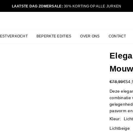
LAATSTE DAG ZOMERSALE:
30% KORTING OP ALLE JURKEN
JURKJES.CO
BESTVERKOCHT
BEPERKTE EDITIES
OVER ONS
CONTACT
Elega
Mouw
€78,99
€54,
Reguliere
prijs
Deze elegan
combinatie v
gelegenhed
pasvorm en 
Kleur:
Lich
Lichtbeige