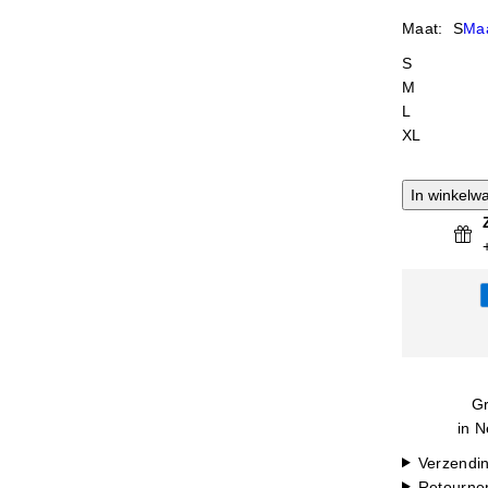
Maat:
S
Maa
S
M
L
XL
In winkelw
Gr
in N
Verzendi
Retourne