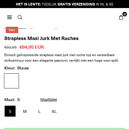
Ga
HET IS LENTE:
GRATIS VERZENDING
TIJDELIJK
IN NL & BE
naar
0
inhoud
JURKJES.CO
Sale
Strapless Maxi Jurk Met Ruches
€64,95 EUR
€92,95
Reguliere
Etnisch geïnspireerde strapless maxi-jurk met ruche top en verstelbare
prijs
strikceintuur voor een elegante pasvorm, verrijkt met een hoge voor-split.
Kleur:
Blauw
Maat:
S
Maattabel
S
M
L
XL