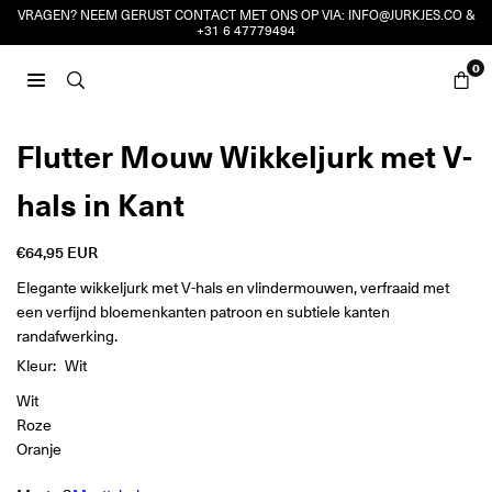
Ga
VRAGEN? NEEM GERUST CONTACT MET ONS OP VIA:
INFO@JURKJES.CO
&
+31 6 47779494
naar
inhoud
0
JURKJES.CO
Flutter Mouw Wikkeljurk met V-
hals in Kant
€64,95 EUR
Reguliere
prijs
Elegante wikkeljurk met V-hals en vlindermouwen, verfraaid met
een verfijnd bloemenkanten patroon en subtiele kanten
randafwerking.
Kleur:
Wit
Wit
Roze
Oranje