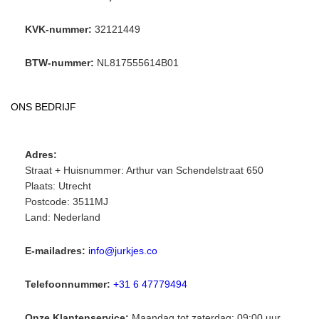
KVK-nummer:
32121449
BTW-nummer:
NL817555614B01
ONS BEDRIJF
Adres:
Straat + Huisnummer: Arthur van Schendelstraat 650
Plaats: Utrecht
Postcode: 3511MJ
Land: Nederland
E-mailadres:
info@jurkjes.co
Telefoonnummer:
+31 6 47779494
Onze Klantenservice:
Maandag tot zaterdag: 09:00 uur