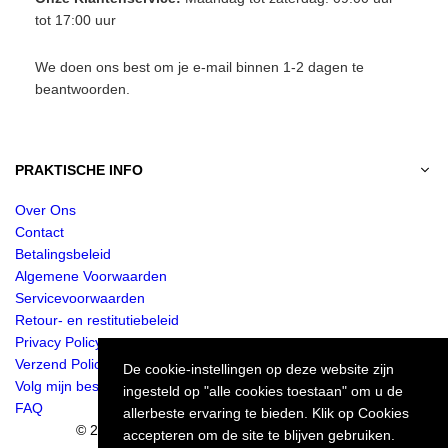
tot 17:00 uur
We doen ons best om je e-mail binnen 1-2 dagen te
beantwoorden.
PRAKTISCHE INFO
Over Ons
Contact
Betalingsbeleid
Algemene Voorwaarden
Servicevoorwaarden
Retour- en restitutiebeleid
Privacy Policy
Verzend Policy
De cookie-instellingen op deze website zijn
Volg mijn bestelling
ingesteld op "alle cookies toestaan" om u de
FAQ
allerbeste ervaring te bieden. Klik op Cookies
© 2024 Jurkjes.co. Alle rechten voorbehouden.
accepteren om de site te blijven gebruiken.