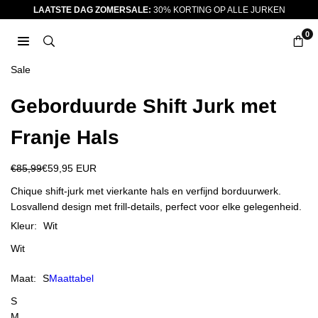
Ga
LAATSTE DAG ZOMERSALE:
30% KORTING OP ALLE JURKEN
naar
0
inhoud
JURKJES.CO
Sale
Geborduurde Shift Jurk met
Franje Hals
€85,99
€59,95 EUR
Reguliere
prijs
Chique shift-jurk met vierkante hals en verfijnd borduurwerk.
Losvallend design met frill-details, perfect voor elke gelegenheid.
Kleur:
Wit
Wit
Maat:
S
Maattabel
S
M