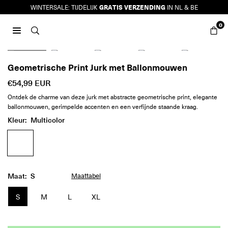
Ga
GRATIS VERZENDING
WINTERSALE: TIJDELIJK
IN NL & BE
naar
0
inhoud
JURKJES.CO
Geometrische Print Jurk met Ballonmouwen
€54,99 EUR
Reguliere
Ontdek de charme van deze jurk met abstracte geometrische print, elegante
prijs
ballonmouwen, gerimpelde accenten en een verfijnde staande kraag.
Kleur:
Multicolor
Maat:
S
Maattabel
S
M
L
XL