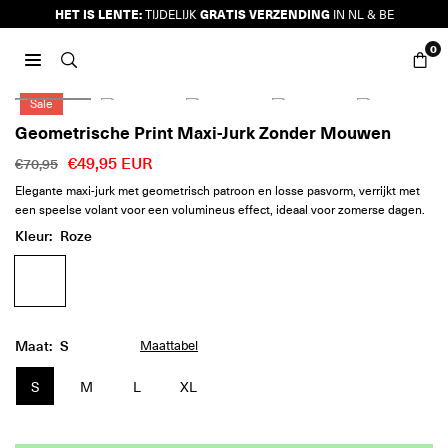
Ga
HET IS LENTE:
GRATIS VERZENDING
TIJDELIJK
IN NL & BE
naar
0
inhoud
JURKJES.CO
Sale
Geometrische Print Maxi-Jurk Zonder Mouwen
€49,95 EUR
€70,95
Reguliere
Elegante maxi-jurk met geometrisch patroon en losse pasvorm, verrijkt met
prijs
een speelse volant voor een volumineus effect, ideaal voor zomerse dagen.
Kleur:
Roze
Maat:
S
Maattabel
S
M
L
XL