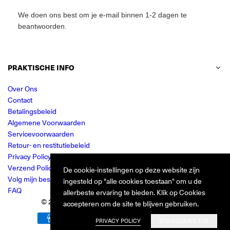
We doen ons best om je e-mail binnen 1-2 dagen te
beantwoorden.
PRAKTISCHE INFO
Over Ons
Contact
Betalingsbeleid
Algemene Voorwaarden
Servicevoorwaarden
Retour- en restitutiebeleid
Privacy Policy
Verzend Policy
De cookie-instellingen op deze website zijn
Volg mijn bestelling
ingesteld op "alle cookies toestaan" om u de
FAQ
allerbeste ervaring te bieden. Klik op Cookies
© 2024 Jurkjes.co. Alle rechten voorbehouden.
accepteren om de site te blijven gebruiken.
PRIVACY POLICY
STA COOKIES TOE