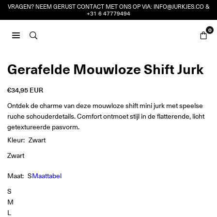
Ga
VRAGEN? NEEM GERUST CONTACT MET ONS OP VIA:
INFO@JURKJES.CO
&
+31 6 47779494
naar
inhoud
0
JURKJES.CO
Gerafelde Mouwloze Shift Jurk
€34,95 EUR
Reguliere
prijs
Ontdek de charme van deze mouwloze shift mini jurk met speelse
ruche schouderdetails. Comfort ontmoet stijl in de flatterende, licht
getextureerde pasvorm.
Kleur:
Zwart
Zwart
Maat:
S
Maattabel
S
M
L