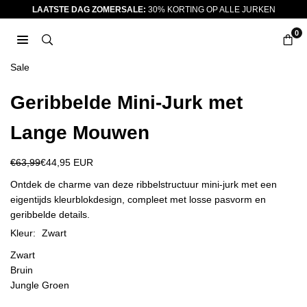
Ga
LAATSTE DAG ZOMERSALE:
30% KORTING OP ALLE JURKEN
naar
0
inhoud
JURKJES.CO
Sale
Geribbelde Mini-Jurk met
Lange Mouwen
€63,99
€44,95 EUR
Reguliere
prijs
Ontdek de charme van deze ribbelstructuur mini-jurk met een
eigentijds kleurblokdesign, compleet met losse pasvorm en
geribbelde details.
Kleur:
Zwart
Zwart
Bruin
Jungle Groen