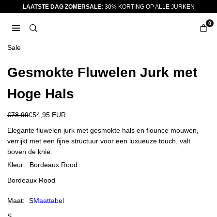
Ga
LAATSTE DAG ZOMERSALE:
30% KORTING OP ALLE JURKEN
naar
0
inhoud
JURKJES.CO
Sale
Gesmokte Fluwelen Jurk met
Hoge Hals
€78,99
€54,95 EUR
Reguliere
prijs
Elegante fluwelen jurk met gesmokte hals en flounce mouwen,
verrijkt met een fijne structuur voor een luxueuze touch, valt
boven de knie.
Kleur:
Bordeaux Rood
Bordeaux Rood
Maat:
S
Maattabel
S