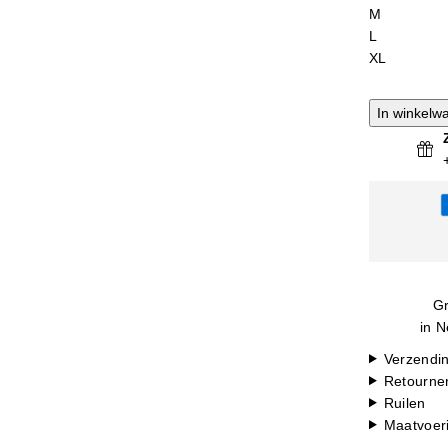
M
L
XL
In winkelw
Gr
in N
Verzendi
Retourne
Ruilen
Maatvoer