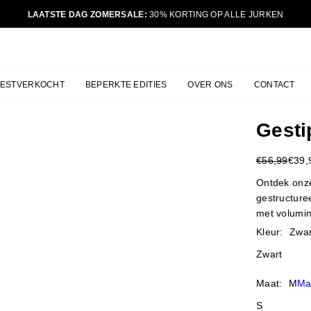
LAATSTE DAG ZOMERSALE:
30% KORTING OP ALLE JURKEN
JURKJES.CO
BESTVERKOCHT
BEPERKTE EDITIES
OVER ONS
CONTACT
Gesti
€56,99
€39,
Reguliere
prijs
Ontdek onze
gestructuree
met volumi
Kleur:
Zwar
Zwart
Maat:
M
Ma
S