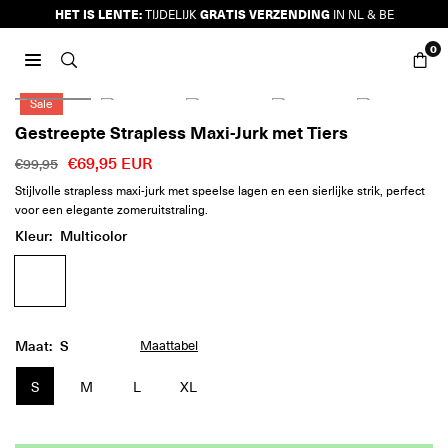
Ga
HET IS LENTE:
GRATIS VERZENDING
TIJDELIJK
IN NL & BE
naar
0
inhoud
JURKJES.CO
Sale
Gestreepte Strapless Maxi-Jurk met Tiers
€69,95 EUR
€99,95
Reguliere
Stijlvolle strapless maxi-jurk met speelse lagen en een sierlijke strik, perfect
prijs
voor een elegante zomeruitstraling.
Kleur:
Multicolor
Maat:
S
Maattabel
S
M
L
XL