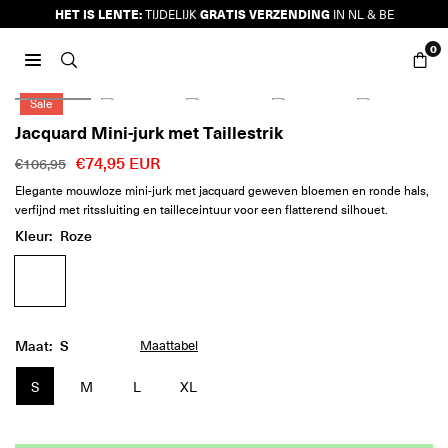
Ga
HET IS LENTE:
GRATIS VERZENDING
TIJDELIJK
IN NL & BE
naar
0
inhoud
JURKJES.CO
Sale
Jacquard Mini-jurk met Taillestrik
€74,95 EUR
€106,95
Reguliere
Elegante mouwloze mini-jurk met jacquard geweven bloemen en ronde hals,
prijs
verfijnd met ritssluiting en tailleceintuur voor een flatterend silhouet.
Kleur:
Roze
Maat:
S
Maattabel
S
M
L
XL