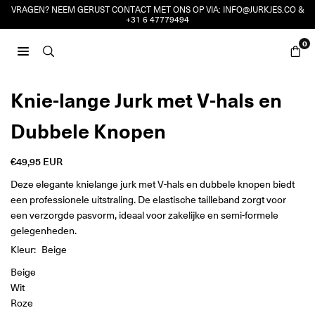
Ga
VRAGEN? NEEM GERUST CONTACT MET ONS OP VIA:
INFO@JURKJES.CO
&
+31 6 47779494
naar
inhoud
0
JURKJES.CO
Knie-lange Jurk met V-hals en
Dubbele Knopen
€49,95 EUR
Reguliere
prijs
Deze elegante knielange jurk met V-hals en dubbele knopen biedt
een professionele uitstraling. De elastische tailleband zorgt voor
een verzorgde pasvorm, ideaal voor zakelijke en semi-formele
gelegenheden.
Kleur:
Beige
Beige
Wit
Roze