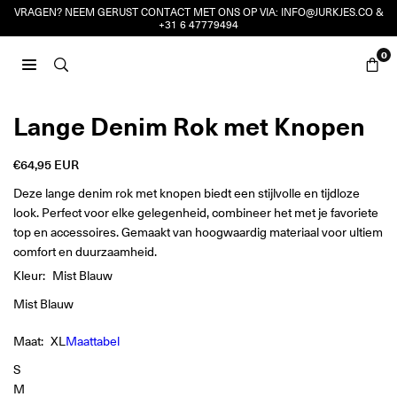
Ga
VRAGEN? NEEM GERUST CONTACT MET ONS OP VIA:
INFO@JURKJES.CO
&
+31 6 47779494
naar
inhoud
0
JURKJES.CO
Lange Denim Rok met Knopen
€64,95 EUR
Reguliere
prijs
Deze lange denim rok met knopen biedt een stijlvolle en tijdloze
look. Perfect voor elke gelegenheid, combineer het met je favoriete
top en accessoires. Gemaakt van hoogwaardig materiaal voor ultiem
comfort en duurzaamheid.
Kleur:
Mist Blauw
Mist Blauw
Maat:
XL
Maattabel
S
M