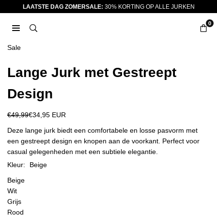
Ga
LAATSTE DAG ZOMERSALE:
30% KORTING OP ALLE JURKEN
naar
0
inhoud
JURKJES.CO
Sale
Lange Jurk met Gestreept
Design
€49,99
€34,95 EUR
Reguliere
prijs
Deze lange jurk biedt een comfortabele en losse pasvorm met
een gestreept design en knopen aan de voorkant. Perfect voor
casual gelegenheden met een subtiele elegantie.
Kleur:
Beige
Beige
Wit
Grijs
Rood