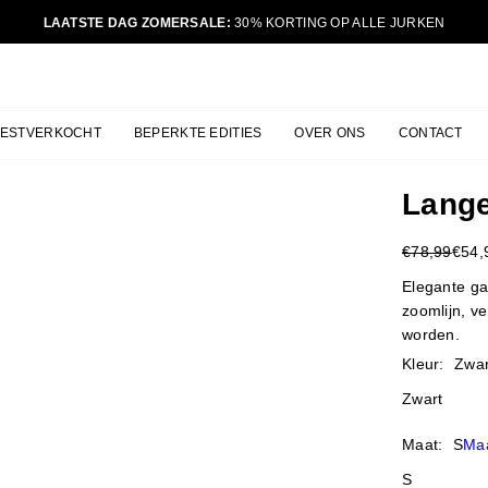
LAATSTE DAG ZOMERSALE:
30% KORTING OP ALLE JURKEN
JURKJES.CO
BESTVERKOCHT
BEPERKTE EDITIES
OVER ONS
CONTACT
Lange
€78,99
€54,
Reguliere
prijs
Elegante ga
zoomlijn, ve
worden.
Kleur:
Zwar
Zwart
Maat:
S
Maa
S