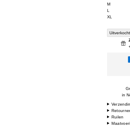
M
L
XL
Uitverkocht
Gr
in N
Verzendi
Retourne
Ruilen
Maatvoer