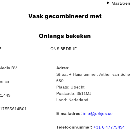
Maatvoer
Vaak gecombineerd met
Onlangs bekeken
E
ONS BEDRIJF
Media BV
Adres:
Straat + Huisnummer: Arthur van Sche
650
es.co
Plaats: Utrecht
Postcode: 3511MJ
21449
Land: Nederland
17555614B01
E-mailadres:
info@jurkjes.co
Telefoonnummer:
+31 6 47779494