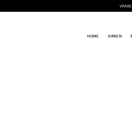
Ga
VRAGE
naar
inhoud
HOME
JURKEN