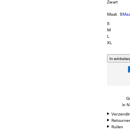
Zwart
Maat:
S
Maa
S
M
L
XL
In winkelw
Gr
in N
Verzendi
Retourne
Ruilen