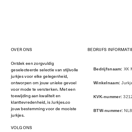
OVER ONS
BEDRIJFS INFORMATI
Ontdek een zorgvuldig
geselecteerde selectie van stijlvolle
Bedrijfsnaam:
XK 
jurkjes voor elke gelegenheid,
ontworpen om jouw unieke gevoel
Winkelnaam:
Jurkj
voor mode te versterken. Met een
toewijding aan kwaliteit en
KVK-nummer:
321
klanttevredenheid, is Jurkjes.co
jouw bestemming voor de mooiste
BTW-nummer:
NL8
jurkjes.
VOLG ONS