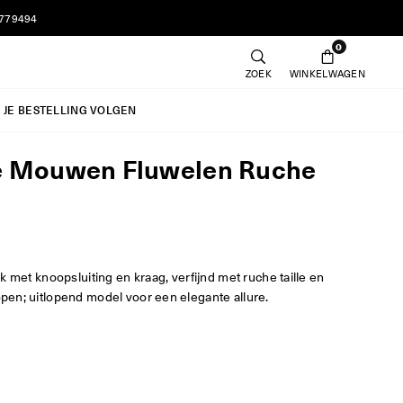
7779494
0
ZOEK
WINKELWAGEN
JE BESTELLING VOLGEN
e Mouwen Fluwelen Ruche
k met knoopsluiting en kraag, verfijnd met ruche taille en
en; uitlopend model voor een elegante allure.
e