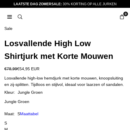
Ga
LAATSTE DAG ZOMERSALE:
30% KORTING OP ALLE JURKEN
naar
0
inhoud
JURKJES.CO
Sale
Losvallende High Low
Shirtjurk met Korte Mouwen
€78,99
€54,95 EUR
Reguliere
prijs
Losvallende high-low hemdjurk met korte mouwen, knoopsluiting
en zij-splitten. Tijdloos en stijlvol, ideaal voor laarzen of sandalen.
Kleur:
Jungle Groen
Jungle Groen
Maat:
S
Maattabel
S
M