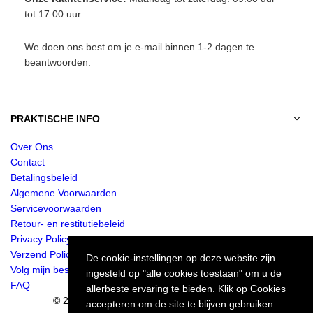
tot 17:00 uur
We doen ons best om je e-mail binnen 1-2 dagen te
beantwoorden.
PRAKTISCHE INFO
Over Ons
Contact
Betalingsbeleid
Algemene Voorwaarden
Servicevoorwaarden
Retour- en restitutiebeleid
Privacy Policy
Verzend Policy
De cookie-instellingen op deze website zijn
Volg mijn bestelling
ingesteld op "alle cookies toestaan" om u de
FAQ
allerbeste ervaring te bieden. Klik op Cookies
© 2024 Jurkjes.co. Alle rechten voorbehouden.
accepteren om de site te blijven gebruiken.