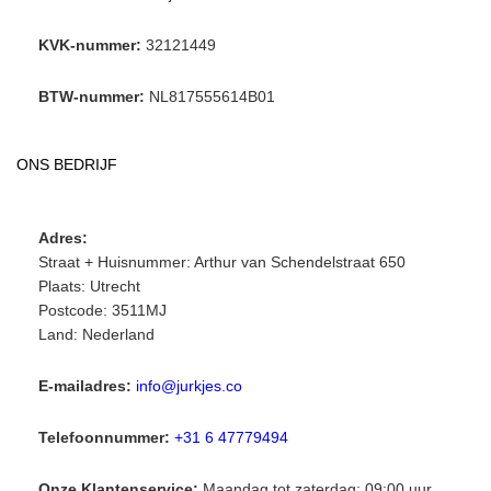
KVK-nummer:
32121449
BTW-nummer:
NL817555614B01
ONS BEDRIJF
Adres:
Straat + Huisnummer: Arthur van Schendelstraat 650
Plaats: Utrecht
Postcode: 3511MJ
Land: Nederland
E-mailadres:
info@jurkjes.co
Telefoonnummer:
+31 6 47779494
Onze Klantenservice:
Maandag tot zaterdag: 09:00 uur