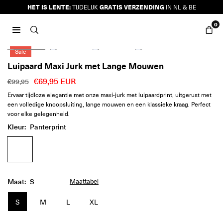
Ga
HET IS LENTE:
GRATIS VERZENDING
TIJDELIJK
IN NL & BE
naar
0
inhoud
JURKJES.CO
Sale
Luipaard Maxi Jurk met Lange Mouwen
€69,95 EUR
€99,95
Reguliere
Ervaar tijdloze elegantie met onze maxi-jurk met luipaardprint, uitgerust met
prijs
een volledige knoopsluiting, lange mouwen en een klassieke kraag. Perfect
voor elke gelegenheid.
Kleur:
Panterprint
Maat:
S
Maattabel
S
M
L
XL