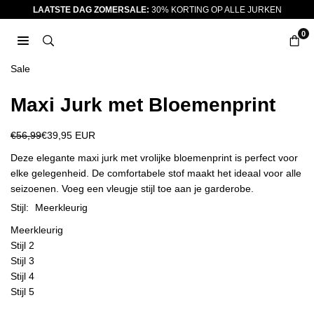
Ga
LAATSTE DAG ZOMERSALE:
30% KORTING OP ALLE JURKEN
naar
0
inhoud
JURKJES.CO
Sale
Maxi Jurk met Bloemenprint
€56,99
€39,95 EUR
Reguliere
prijs
Deze elegante maxi jurk met vrolijke bloemenprint is perfect voor
elke gelegenheid. De comfortabele stof maakt het ideaal voor alle
seizoenen. Voeg een vleugje stijl toe aan je garderobe.
Stijl:
Meerkleurig
Meerkleurig
Stijl 2
Stijl 3
Stijl 4
Stijl 5