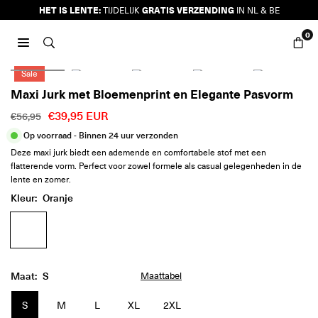
Ga
HET IS LENTE:
GRATIS VERZENDING
TIJDELIJK
IN NL & BE
naar
0
inhoud
JURKJES.CO
Sale
Maxi Jurk met Bloemenprint en Elegante Pasvorm
€39,95 EUR
€56,95
Reguliere
Op voorraad - Binnen 24 uur verzonden
prijs
Deze maxi jurk biedt een ademende en comfortabele stof met een
flatterende vorm. Perfect voor zowel formele als casual gelegenheden in de
lente en zomer.
Kleur:
Oranje
Maat:
S
Maattabel
S
M
L
XL
2XL