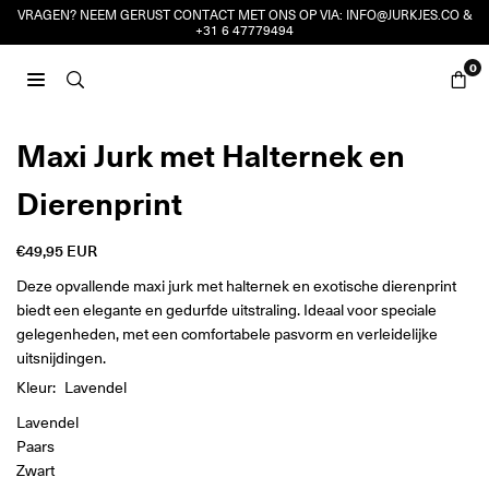
Ga
VRAGEN? NEEM GERUST CONTACT MET ONS OP VIA:
INFO@JURKJES.CO
&
+31 6 47779494
naar
inhoud
0
JURKJES.CO
Maxi Jurk met Halternek en
Dierenprint
€49,95 EUR
Reguliere
prijs
Deze opvallende maxi jurk met halternek en exotische dierenprint
biedt een elegante en gedurfde uitstraling. Ideaal voor speciale
gelegenheden, met een comfortabele pasvorm en verleidelijke
uitsnijdingen.
Kleur:
Lavendel
Lavendel
Paars
Zwart