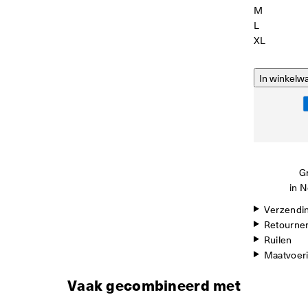
M
L
XL
In winkelw
Gr
in N
Verzendi
Retourne
Ruilen
Maatvoer
Vaak gecombineerd met