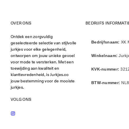
OVER ONS
BEDRIJFS INFORMATI
Ontdek een zorgvuldig
geselecteerde selectie van stijlvolle
Bedrijfsnaam:
XK 
jurkjes voor elke gelegenheid,
ontworpen om jouw unieke gevoel
Winkelnaam:
Jurkj
voor mode te versterken. Met een
toewijding aan kwaliteit en
KVK-nummer:
321
klanttevredenheid, is Jurkjes.co
jouw bestemming voor de mooiste
BTW-nummer:
NL8
jurkjes.
VOLG ONS
Instagram