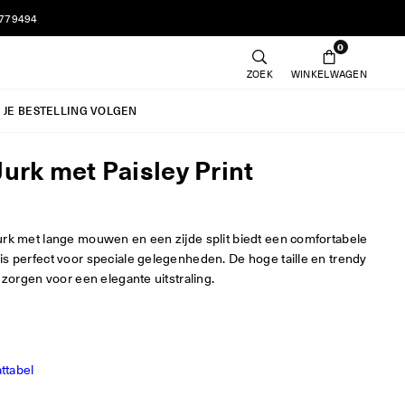
7779494
0
ZOEK
WINKELWAGEN
JE BESTELLING VOLGEN
Jurk met Paisley Print
urk met lange mouwen en een zijde split biedt een comfortabele
s perfect voor speciale gelegenheden. De hoge taille en trendy
t zorgen voor een elegante uitstraling.
d
ttabel