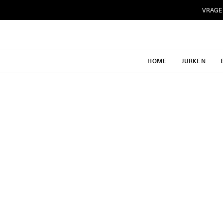
Ga
VRAGE
naar
inhoud
HOME
JURKEN