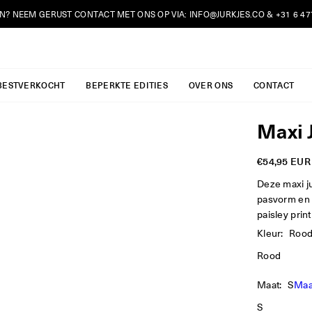
N? NEEM GERUST CONTACT MET ONS OP VIA:
INFO@JURKJES.CO
&
+31 6 4
JURKJES.CO
BESTVERKOCHT
BEPERKTE EDITIES
OVER ONS
CONTACT
Maxi 
€54,95 EUR
Reguliere
prijs
Deze maxi j
pasvorm en i
paisley prin
Kleur:
Roo
Rood
Maat:
S
Maa
S