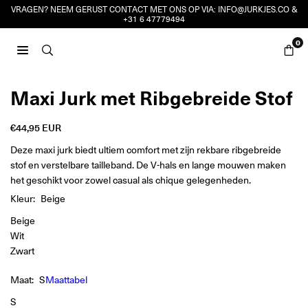
Ga
VRAGEN? NEEM GERUST CONTACT MET ONS OP VIA:
INFO@JURKJES.CO
&
+31 6 47779494
naar
inhoud
0
JURKJES.CO
Maxi Jurk met Ribgebreide Stof
€44,95 EUR
Reguliere
prijs
Deze maxi jurk biedt ultiem comfort met zijn rekbare ribgebreide
stof en verstelbare tailleband. De V-hals en lange mouwen maken
het geschikt voor zowel casual als chique gelegenheden.
Kleur:
Beige
Beige
Wit
Zwart
Maat:
S
Maattabel
S