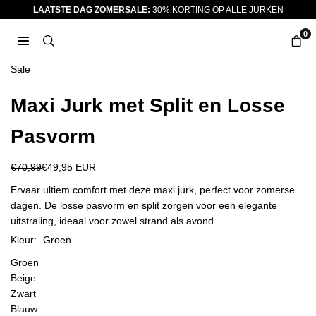
Ga
LAATSTE DAG ZOMERSALE:
30% KORTING OP ALLE JURKEN
naar
0
inhoud
JURKJES.CO
Sale
Maxi Jurk met Split en Losse
Pasvorm
€70,99
€49,95 EUR
Reguliere
prijs
Ervaar ultiem comfort met deze maxi jurk, perfect voor zomerse
dagen. De losse pasvorm en split zorgen voor een elegante
uitstraling, ideaal voor zowel strand als avond.
Kleur:
Groen
Groen
Beige
Zwart
Blauw