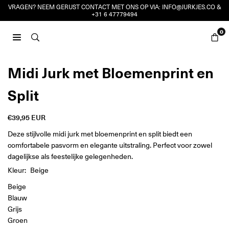
Ga
VRAGEN? NEEM GERUST CONTACT MET ONS OP VIA:
INFO@JURKJES.CO
&
+31 6 47779494
naar
inhoud
0
JURKJES.CO
Midi Jurk met Bloemenprint en
Split
€39,95 EUR
Reguliere
prijs
Deze stijlvolle midi jurk met bloemenprint en split biedt een
comfortabele pasvorm en elegante uitstraling. Perfect voor zowel
dagelijkse als feestelijke gelegenheden.
Kleur:
Beige
Beige
Blauw
Grijs
Groen